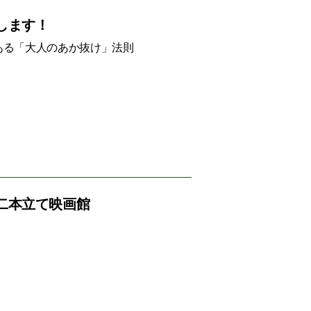
します！
ある「大人のあか抜け」法則
二本立て映画館