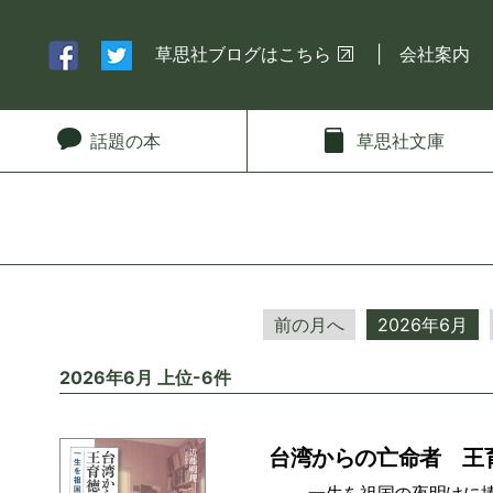
草思社ブログはこちら
会社案内
話題
の本
草思社
文庫
前の月へ
2026年6月
2026年6月 上位-6件
台湾からの亡命者 王