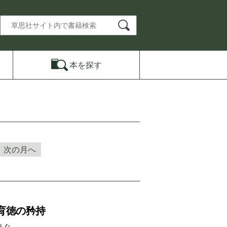
本を
探す
次の月へ
育徳の矜持