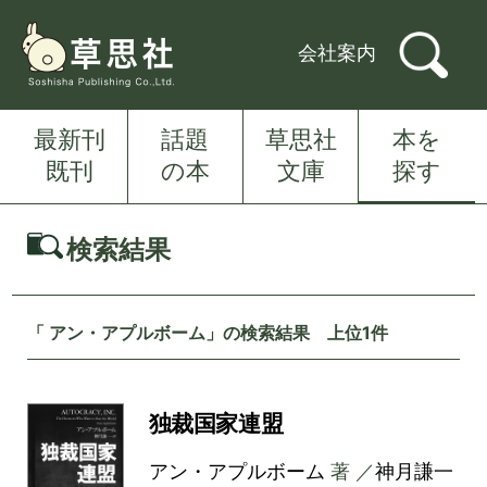
会社案内
最新刊
話題
草思社
本を
既刊
の本
文庫
探す
検索結果
「 アン・アプルボーム」の検索結果 上位1件
独裁国家連盟
アン・アプルボーム
著 ／
神月謙一