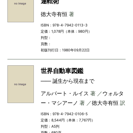
運転術
徳大寺有恒
著
ISBN：978-4-7942-0113-3
定価：1,078円（本体：980円）
判型：
頁数：
初版刊行日：1980年09月22日
世界自動車図鑑
―― 誕生から現在まで
アルバート・ルイス
著 ／
ウォルタ
ー・マシアーノ
著 ／
徳大寺有恒
訳
ISBN：978-4-7942-0106-5
定価：8,544円（本体：7,767円）
判型：A5判
頁数：680頁