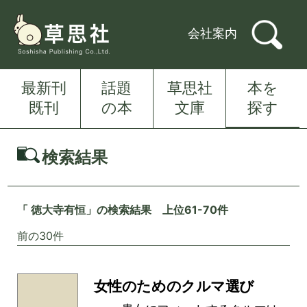
会社案内
最新刊
話題
草思社
本を
既刊
の本
文庫
探す
検索結果
「 徳大寺有恒」の検索結果 上位61-70件
前の30件
女性のためのクルマ選び