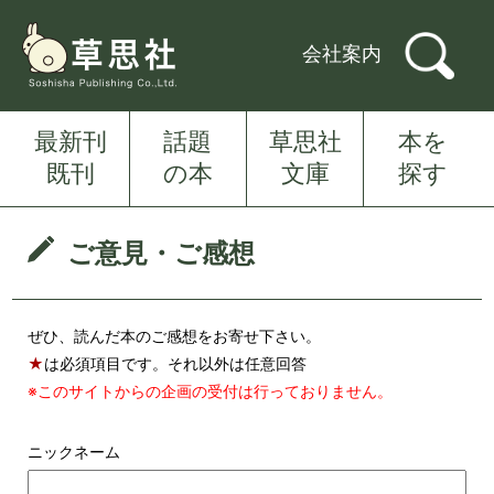
会社案内
最新刊
話題
草思社
本を
既刊
の本
文庫
探す
ご意見・ご感想
ぜひ、読んだ本のご感想をお寄せ下さい。
★
は必須項目です。それ以外は任意回答
※このサイトからの企画の受付は行っておりません。
ニックネーム