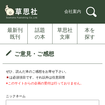
会社案内
最新刊
話題
草思社
本を
既刊
の本
文庫
探す
ご意見・ご感想
ぜひ、読んだ本のご感想をお寄せ下さい。
★
は必須項目です。それ以外は任意回答
※このサイトからの企画の受付は行っておりません。
ニックネーム