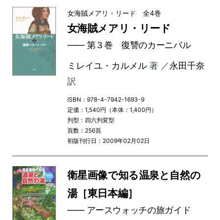
女海賊メアリ・リード 全4巻
女海賊メアリ・リード
―― 第３巻 復讐のカーニバル
ミレイユ・カルメル
著 ／
永田千奈
訳
ISBN：978-4-7942-1693-9
定価：1,540円（本体：1,400円）
判型：四六判変型
頁数：256頁
初版刊行日：2009年02月02日
衛星画像で知る温泉と自然の
湯［東日本編］
―― アースウォッチの旅ガイド