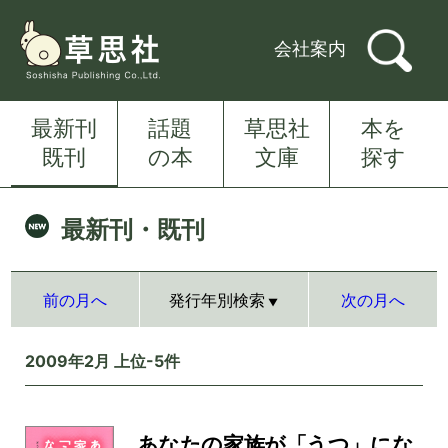
会社案内
最新刊
話題
草思社
本を
既刊
の本
文庫
探す
最新刊・既刊
前の月へ
発行年別検索
次の月へ
2009年2月 上位-5件
あなたの家族が「うつ」にな