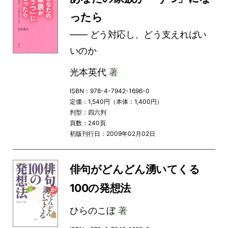
ったら
―― どう対応し、どう支えればい
いのか
光本英代
著
ISBN：978-4-7942-1696-0
定価：1,540円（本体：1,400円）
判型：四六判
頁数：240頁
初版刊行日：2009年02月02日
俳句がどんどん湧いてくる
100の発想法
ひらのこぼ
著