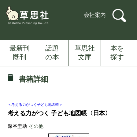
会社案内
最新刊
話題
草思社
本を
既刊
の本
文庫
探す
書籍詳細
＜考える力がつく子ども地図帳＞
考える力がつく 子ども地図帳〈日本〉
深谷圭助
その他