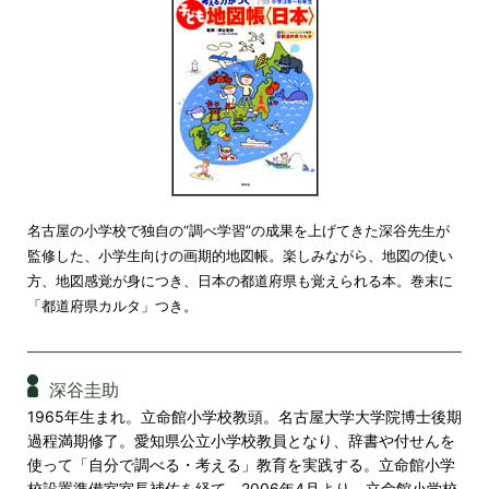
名古屋の小学校で独自の“調べ学習”の成果を上げてきた深谷先生が
監修した、小学生向けの画期的地図帳。楽しみながら、地図の使い
方、地図感覚が身につき、日本の都道府県も覚えられる本。巻末に
「都道府県カルタ」つき。
深谷圭助
1965年生まれ。立命館小学校教頭。名古屋大学大学院博士後期
過程満期修了。愛知県公立小学校教員となり、辞書や付せんを
使って「自分で調べる・考える」教育を実践する。立命館小学
校設置準備室室長補佐を経て、2006年4月より、立命館小学校