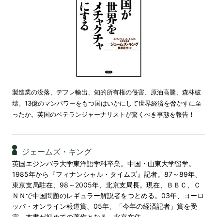
製造業の没落、デフレ輸出、知的所有権の侵害、原油高騰、森林破
壊。13億のマンパワーをもつ国はいかにして世界経済を脅かすに至
ったか。英国のベテランジャーナリストが驚くべき事態を報告！
ジェームズ・キング
英国エジンバラ大学東洋語学科卒業。中国・山東大学留学。
1985年から『フィナンシャル・タイムズ』記者。87～89年、
東京支局駐在、98～2005年、北京支局長。現在、ＢＢＣ、Ｃ
ＮＮで中国問題のレギュラー解説者をつとめる。03年、ヨーロ
ッパ・オンライン報道賞、05年、「今年の経済記者」賞を受
賞。本書が初めての著作となる。北京在住。