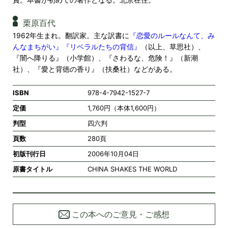
栗原百代
1962年生まれ。翻訳家。主な訳書に
『恋愛のルールなんて、み
んなまちがい』
『リベラルたちの背信』
（以上、草思社）、
『闇へ降りる』（小学館）、『さわるな、危険！』（新潮
社）、『愛と背徳の香り』（扶桑社）などがある。
ISBN
978-4-7942-1527-7
定価
1,760円（本体1,600円）
判型
四六判
頁数
280頁
初版刊行日
2006年10月04日
原書タイトル
CHINA SHAKES THE WORLD
この本へのご意見・ご感想