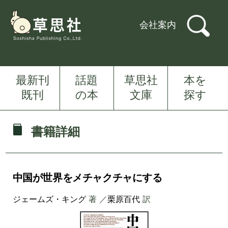
会社案内
最新刊
話題
草思社
本を
既刊
の本
文庫
探す
書籍詳細
中国が世界をメチャクチャにする
ジェームズ・キング
著 ／
栗原百代
訳