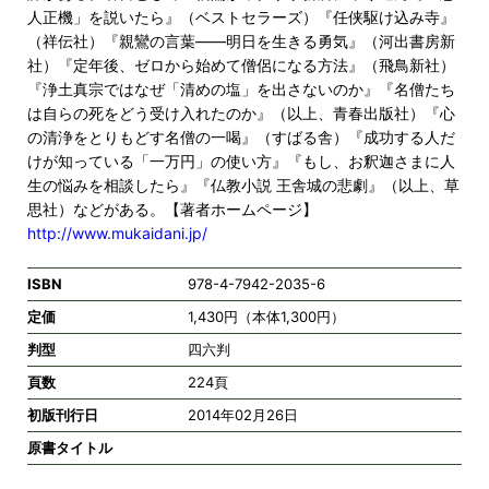
人正機」を説いたら』（ベストセラーズ）『任侠駆け込み寺』
（祥伝社）『親鸞の言葉――明日を生きる勇気』（河出書房新
社）『定年後、ゼロから始めて僧侶になる方法』（飛鳥新社）
『浄土真宗ではなぜ「清めの塩」を出さないのか』『名僧たち
は自らの死をどう受け入れたのか』（以上、青春出版社）『心
の清浄をとりもどす名僧の一喝』（すばる舎）『成功する人だ
けが知っている「一万円」の使い方』『もし、お釈迦さまに人
生の悩みを相談したら』『仏教小説 王舎城の悲劇』（以上、草
思社）などがある。【著者ホームページ】
http://www.mukaidani.jp/
ISBN
978-4-7942-2035-6
定価
1,430円（本体1,300円）
判型
四六判
頁数
224頁
初版刊行日
2014年02月26日
原書タイトル