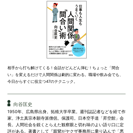
相手から打ち解けてくる！会話がどんどん弾む！ちょっと「間合
い」を変えるだけで人間関係は劇的に変わる。職場や飲み会でも、
今日からすぐに役立つ47のテクニック。
向谷匡史
1950年、広島県出身。拓殖大学卒業。週刊誌記者などを経て作
家。浄土真宗本願寺派僧侶。保護司。日本空手道「昇空館」会
長。人間社会を鋭くとらえた観察眼と切れ味のよい語り口に定
評がある。著書として『親鸞がヤクザ事務所に乗り込んで「悪