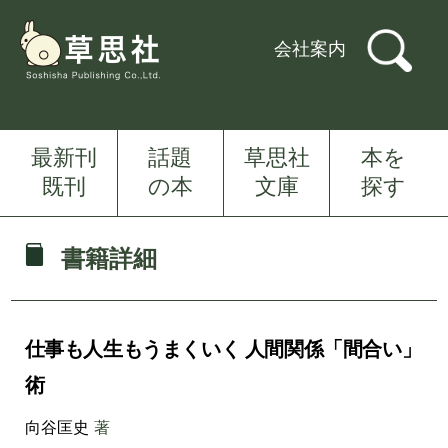
会社案内
最新刊
話題
草思社
本を
既刊
の本
文庫
探す
書籍詳細
仕事も人生もうまくいく 人間関係「間合い」
術
向谷匡史
著