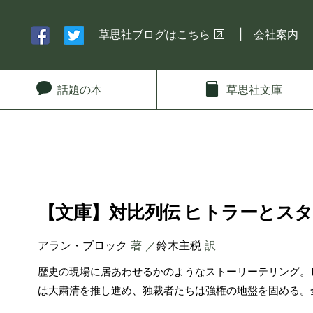
草思社ブログはこちら
会社案内
話題
の本
草思社
文庫
【文庫】対比列伝 ヒトラーとスタ
アラン・ブロック
著 ／
鈴木主税
訳
歴史の現場に居あわせるかのようなストーリーテリング。
は大粛清を推し進め、独裁者たちは強権の地盤を固める。