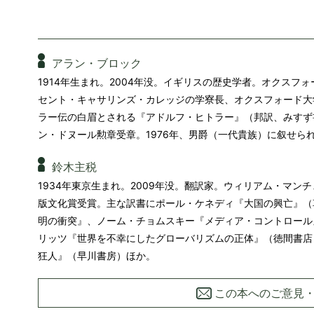
アラン・ブロック
1914年生まれ。2004年没。イギリスの歴史学者。オクスフ
セント・キャサリンズ・カレッジの学寮長、オクスフォード大学
ラー伝の白眉とされる『アドルフ・ヒトラー』（邦訳、みすず
ン・ドヌール勲章受章。1976年、男爵（一代貴族）に叙せら
鈴木主税
1934年東京生まれ。2009年没。翻訳家。ウィリアム・マ
版文化賞受賞。主な訳書にポール・ケネディ『大国の興亡』（
明の衝突』、ノーム・チョムスキー『メディア・コントロール
リッツ『世界を不幸にしたグローバリズムの正体』（徳間書店
狂人』（早川書房）ほか。
この本へのご意見