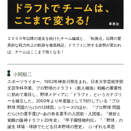
２０００年以降の迷走を続けたチーム編成と、「転換点」以降の驚
異的な戦力向上の軌跡を徹底検証。ドラフトに対する姿勢が変われ
ば、チームはここまで強くなる！
小関順二
スポーツライター。1952年神奈川県生まれ。日本大学芸術学部
文芸学科卒業。プロ野球のドラフト（新人補強）戦略の重要性
に初めて着目し、野球メディアに「ドラフト」というカテゴリ
ーを確立した。2000年より年度版として刊行している『プロ
野球 問題だらけの12球団』シリーズのほか、『プロ野球 問題
だらけの選手選び─あの有名選手の入団前・入団後』『挫折と
覚醒の阪神ドラフト20年史』『甲子園怪物列伝』『「野球」の
誕生 球場・球跡でたどる日本野球の歴史』（いずれも草思