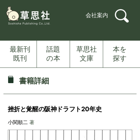
会社案内
最新刊
話題
草思社
本を
既刊
の本
文庫
探す
書籍詳細
挫折と覚醒の阪神ドラフト20年史
小関順二
著