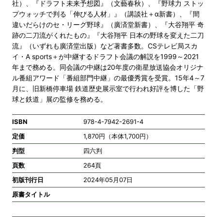
社）、『ドラフト未来予想図』（文藝春秋）、『野球力 ストッ
プウォッチで判る「伸びる人材」』（講談社＋α新書）、『間
違いだらけのセ・リーグ野球』（廣済堂新書）、『大谷翔平 奇
跡の二刀流がくれたもの』『大谷翔平 日本の野球を変えた二刀
流』（いずれも廣済堂出版）など著書多数。CSテレビ局スカ
イ・A sports＋が中継するドラフト会議の解説を1999～2021
年まで務める。同会議の中継は20年度の衛星放送協会オリジナ
ル番組アワード「番組部門中継」の最優秀賞を受賞。15年4～7
月に、旧新橋停車場 鉄道歴史展示室で行われ好評を博した「野
球と鉄道」展の監修を務める。
ISBN
978-4-7942-2691-4
定価
1,870円（本体1,700円）
判型
四六判
頁数
264頁
初版刊行日
2024年05月07日
原書タイトル