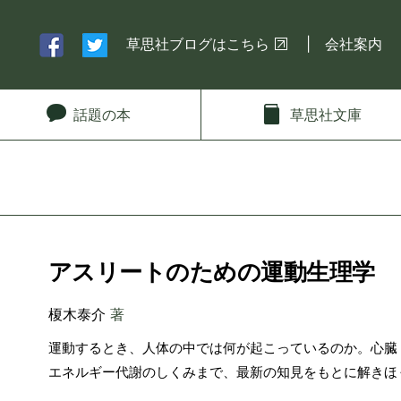
草思社ブログはこちら
会社案内
話題
の本
草思社
文庫
アスリートのための運動生理学
榎木泰介
著
運動するとき、人体の中では何が起こっているのか。心臓
エネルギー代謝のしくみまで、最新の知見をもとに解きほ