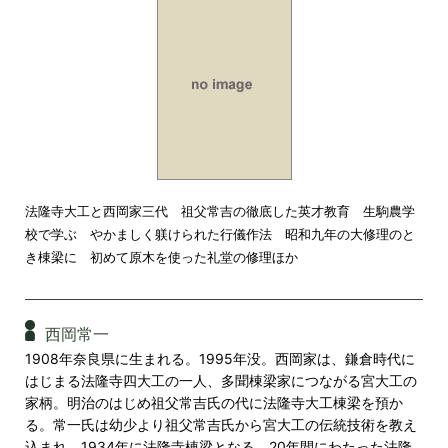
法隆寺大工と西岡家三代 祖父常吉の徹底した英才教育 生駒農学
校で学ぶ やかましく躾けられた行儀作法 昭和九年の大修理のと
き棟梁に 初めて原木を使った礼堂の修理ほか
西岡常一
1908年奈良県に生まれる。1995年没。西岡家は、鎌倉時代に
はじまる法隆寺四大工の一人、多聞棟梁家につながる宮大工の
家柄。明治のはじめ祖父常吉氏の代に法隆寺大工棟梁を預か
る。常一氏は幼少より祖父常吉氏から宮大工の伝統技術を教え
込まれ、1934年に法隆寺棟梁となる。20年間にわたった法隆