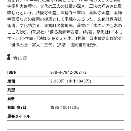
寺昭和大修理で、古代の工人の技量の深さ、工法の巧みさに驚
嘆したという。法隆寺金堂、法輪寺三重塔、薬師寺金堂、薬師
寺西塔などの復興の棟梁として手腕をふるった。文化財保存技
術者、文化功労者、斑鳩町名誉町民。著書に『木のいのち木の
こころ(天)』(草思社)『蘇る薬師寺西塔』(共著、草思社)『木に
学べ』(小学館)『法隆寺を支えた木』(共著、日本放送出版協会)
『斑鳩の匠・宮大工三代』(共著、徳間書店)ほか。
青山茂
ISBN
978-4-7942-0621-3
定価
2,030円（本体1,845円）
判型
頁数
初版刊行日
1995年06月20日
原書タイトル