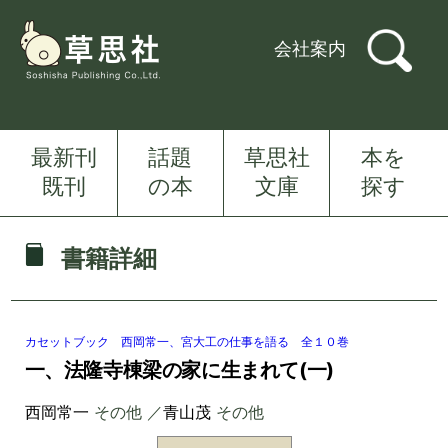
会社案内
最新刊
話題
草思社
本を
既刊
の本
文庫
探す
書籍詳細
カセットブック 西岡常一、宮大工の仕事を語る 全１０巻
一、法隆寺棟梁の家に生まれて(一)
西岡常一
その他 ／
青山茂
その他