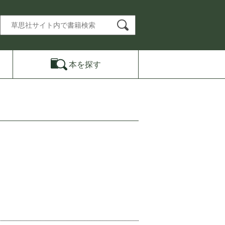
本を
探す