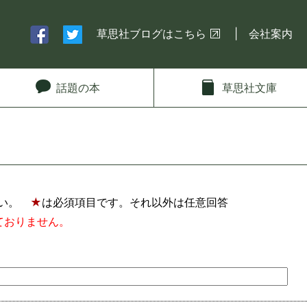
草思社ブログはこちら
会社案内
話題
の本
草思社
文庫
さい。
★
は必須項目です。それ以外は任意回答
ておりません。