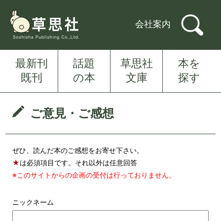
会社案内
最新刊
話題
草思社
本を
既刊
の本
文庫
探す
ご意見・ご感想
ぜひ、読んだ本のご感想をお寄せ下さい。
★
は必須項目です。それ以外は任意回答
※このサイトからの企画の受付は行っておりません。
ニックネーム