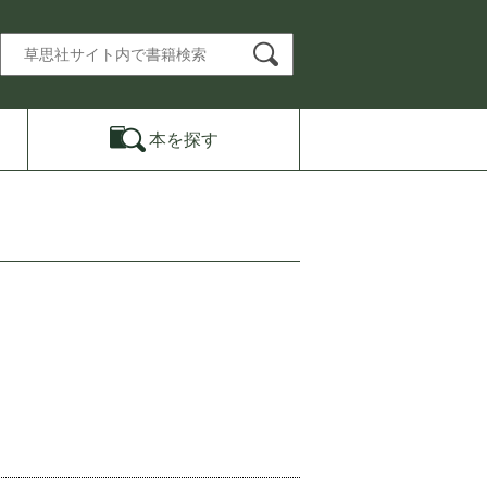
本を
探す