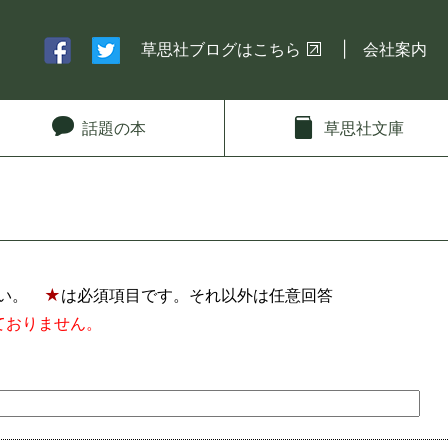
草思社ブログはこちら
会社案内
話題
の本
草思社
文庫
さい。
★
は必須項目です。それ以外は任意回答
ておりません。