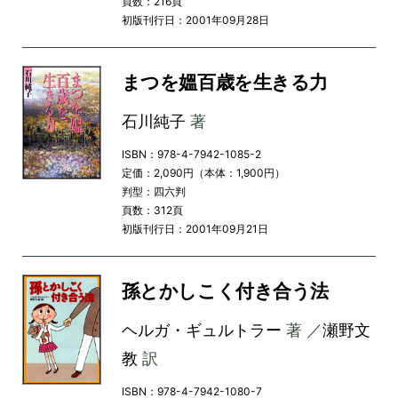
頁数：216頁
初版刊行日：2001年09月28日
まつを媼百歳を生きる力
石川純子
著
ISBN：978-4-7942-1085-2
定価：2,090円（本体：1,900円）
判型：四六判
頁数：312頁
初版刊行日：2001年09月21日
孫とかしこく付き合う法
ヘルガ・ギュルトラー
著 ／
瀬野文
教
訳
ISBN：978-4-7942-1080-7