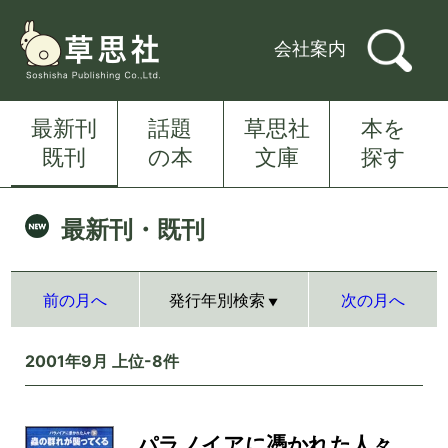
会社案内
最新刊
話題
草思社
本を
既刊
の本
文庫
探す
最新刊・既刊
前の月へ
発行年別検索
次の月へ
2001年9月 上位-8件
パラノイアに憑かれた人々