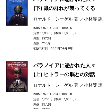
(下) 蟲の群れが襲ってくる
ロナルド・シーゲル
著 ／
小林等
訳
ISBN：978-4-7942-1084-5
定価：1,980円（本体：1,800円）
判型：四六判
頁数：256頁
初版刊行日：2001年09月28日
パラノイアに憑かれた人々
(上) ヒトラーの脳との対話
ロナルド・シーゲル
著 ／
小林等
訳
ISBN：978-4-7942-1083-8
定価：1,760円（本体：1,600円）
判型：四六判