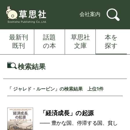
会社案内
最新刊
話題
草思社
本を
既刊
の本
文庫
探す
検索結果
「 ジャレド・ルービン」の検索結果 上位1件
「経済成長」の起源
―― 豊かな国、停滞する国、貧し