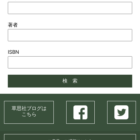
著者
ISBN
草思社ブログは
こちら