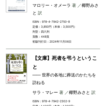
マロリー・オメーラ
著 ／
椰野みさ
と
訳
ISBN：978-4-7942-2750-8
定価：3,850円（本体：3,500円）
判型：四六判
頁数：448頁
初版刊行日：2024年11月06日
【文庫】死者を弔うというこ
と
―― 世界の各地に葬送のかたちを
訪ねる
サラ・マレー
著 ／
椰野みさと
訳
ISBN：978-4-7942-2302-9