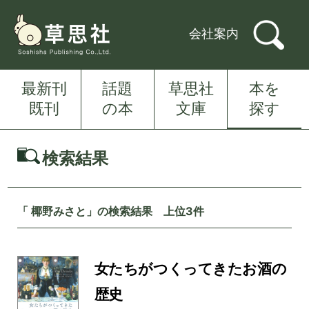
会社案内
最新刊
話題
草思社
本を
既刊
の本
文庫
探す
検索結果
「 椰野みさと」の検索結果 上位3件
女たちがつくってきたお酒の
歴史