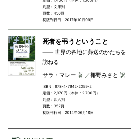
定価：1,430円（本体：1,300円）
判型：文庫判
頁数：456頁
初版刊行日：2017年10月09日
死者を弔うということ
―― 世界の各地に葬送のかたちを
訪ねる
サラ・マレー
著 ／
椰野みさと
訳
ISBN：978-4-7942-2059-2
定価：2,970円（本体：2,700円）
判型：四六判
頁数：352頁
初版刊行日：2014年06月18日