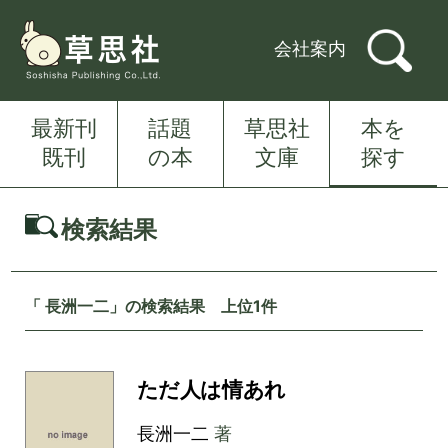
会社案内
最新刊
話題
草思社
本を
既刊
の本
文庫
探す
検索結果
「 長洲一二」の検索結果 上位1件
ただ人は情あれ
長洲一二
著