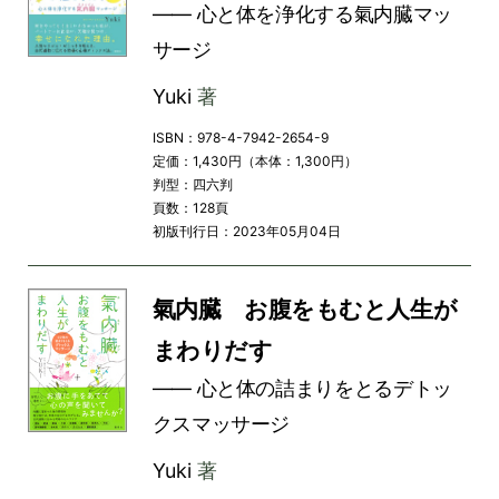
―― 心と体を浄化する氣内臓マッ
サージ
Yuki
著
ISBN：978-4-7942-2654-9
定価：1,430円（本体：1,300円）
判型：四六判
頁数：128頁
初版刊行日：2023年05月04日
氣内臓 お腹をもむと人生が
まわりだす
―― 心と体の詰まりをとるデトッ
クスマッサージ
Yuki
著