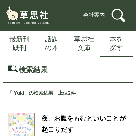
会社案内
最新刊
話題
草思社
本を
既刊
の本
文庫
探す
検索結果
「 Yuki」の検索結果 上位2件
夜、お腹をもむといいことが
起こりだす