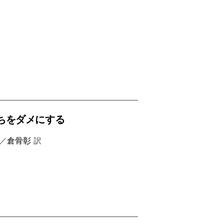
ちをダメにする
／
倉骨彰
訳