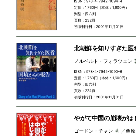
ISBN：978-4-7942-1094-4
定価：1,760円（本体：1,600円）
判型：四六判
頁数：232頁
初版刊行日：2001年11月01日
北朝鮮を知りすぎた医
ノルベルト・フォラツェン
ISBN：978-4-7942-1090-6
定価：1,760円（本体：1,600円）
判型：四六判
頁数：224頁
初版刊行日：2001年11月01日
やがて中国の崩壊がは
ゴードン・チャン
著 ／
栗原