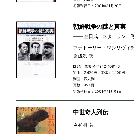
初版刊行日：2001年11月20日
朝鮮戦争の謎と真実
―― 金日成、スターリン、
アナトーリー・ワシリヴィ
金成浩
訳
ISBN：978-4-7942-1091-3
定価：2,420円（本体：2,200円）
判型：四六判
頁数：424頁
初版刊行日：2001年11月08日
中世奇人列伝
今谷明
著