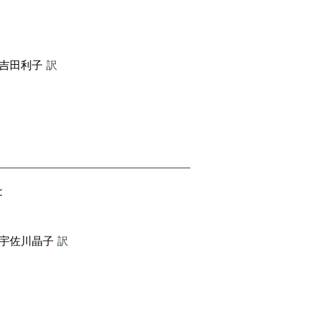
吉田利子
訳
と
宇佐川晶子
訳