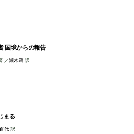
者 国境からの報告
著 ／
瀬木碧
訳
じまる
百代
訳