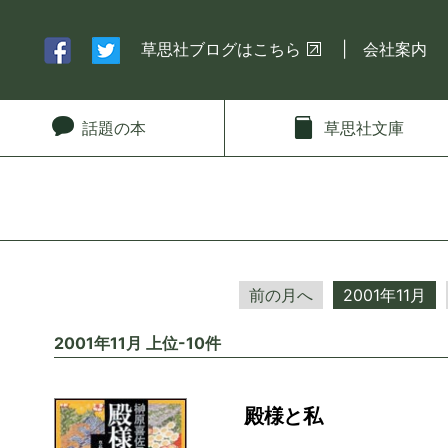
草思社ブログはこちら
会社案内
話題
の本
草思社
文庫
前の月へ
2001年11月
2001年11月 上位-10件
殿様と私