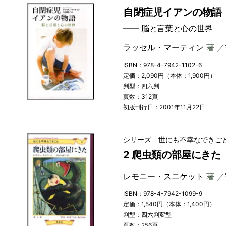
自閉症児イアンの物語
―― 脳と言葉と心の世界
ラッセル・マーティン
著 ／
ISBN：978-4-7942-1102-6
定価：2,090円（本体：1,900円）
判型：四六判
頁数：312頁
初版刊行日：2001年11月22日
シリーズ 世にも不幸なできご
2 爬虫類の部屋にきた
レモニー・スニケット
著 ／
ISBN：978-4-7942-1099-9
定価：1,540円（本体：1,400円）
判型：四六判変型
頁数：256頁