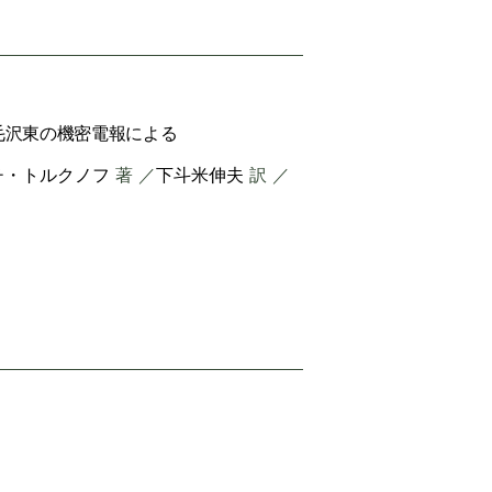
毛沢東の機密電報による
チ・トルクノフ
著 ／
下斗米伸夫
訳 ／