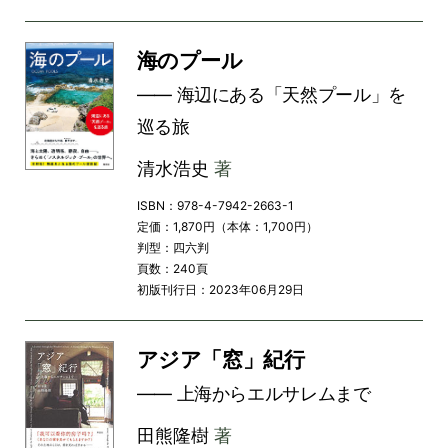
海のプール
―― 海辺にある「天然プール」を
巡る旅
清水浩史
著
ISBN：978-4-7942-2663-1
定価：1,870円（本体：1,700円）
判型：四六判
頁数：240頁
初版刊行日：2023年06月29日
アジア「窓」紀行
―― 上海からエルサレムまで
田熊隆樹
著