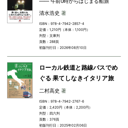
―― 午前0時からはじまる船旅
清水浩史
著
ISBN：978-4-7942-2857-4
定価：1,210円（本体：1,100円）
判型：文庫判
頁数：288頁
初版刊行日：2026年08月10日
ローカル鉄道と路線バスでめ
ぐる 果てしなきイタリア旅
二村高史
著
ISBN：978-4-7942-2767-6
定価：2,420円（本体：2,200円）
判型：四六判
頁数：376頁
初版刊行日：2025年02月06日