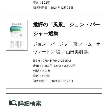
頁数：392頁
初版刊行日：2024年12月05日
批評の「風景」 ジョン・バー
ジャー選集
ジョン・バージャー
著 ／
トム・オ
ヴァートン
編 ／
山田美明
訳
ISBN：978-4-7942-2695-2
定価：3,850円（本体：3,500円）
判型：四六判
頁数：472頁
初版刊行日：2024年01月26日
詳細検索