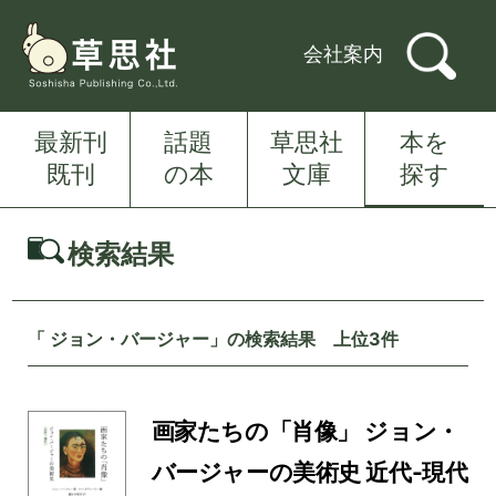
会社案内
最新刊
話題
草思社
本を
既刊
の本
文庫
探す
検索結果
「 ジョン・バージャー」の検索結果 上位3件
画家たちの「肖像」 ジョン・
バージャーの美術史 近代-現代