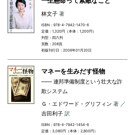
一生懸命って素敵なこと
林文子
著
ISBN：978-4-7942-1470-6
定価：1,320円（本体：1,200円）
判型：四六判
頁数：208頁
初版刊行日：2006年01月20日
マネーを生みだす怪物
―― 連邦準備制度という壮大な詐
欺システム
Ｇ・エドワード・グリフィン
著 ／
吉田利子
訳
ISBN：978-4-7942-1454-6
定価：3,080円（本体：2,800円）