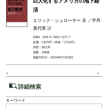
巨大化するアメリカの地下経
済
エリック・シュローサー
著 ／
宇丹
貴代実
訳
ISBN：978-4-7942-1277-1
定価：1,870円（本体：1,700円）
判型：四六判
頁数：296頁
初版刊行日：2004年01月26日
<
>
詳細検索
キーワード