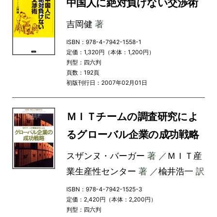
中国人に絶対負けない交渉術
吉岡健
著
ISBN：978-4-7942-1558-1
定価：1,320円（本体：1,200円）
判型：四六判
頁数：192頁
初版刊行日：2007年02月01日
ＭＩＴチームの調査研究によ
るグローバル企業の成功戦略
スザンヌ・バーガー
著 ／
ＭＩＴ産
業生産性センター
著 ／
楡井浩一
訳
ISBN：978-4-7942-1525-3
定価：2,420円（本体：2,200円）
判型：四六判