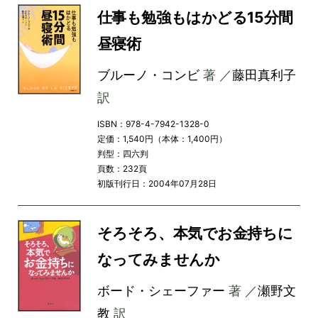
仕事も勉強もはかどる15分間
昼寝術
ブルーノ・コンビ
著 ／
藤田真利子
訳
ISBN：978-4-7942-1328-0
定価：1,540円（本体：1,400円）
判型：四六判
頁数：232頁
初版刊行日：2004年07月28日
そろそろ、本気でお金持ちに
なってみませんか
ボード・シェーファー
著 ／
瀬野文
教
訳