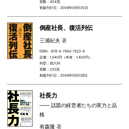
頁数：404頁
初版刊行日：2006年09月30日
倒産社長、復活列伝
三浦紀夫
著
ISBN：978-4-7942-1523-9
定価：1,540円（本体：1,400円）
判型：四六判
頁数：232頁
初版刊行日：2006年09月28日
社長力
―― 話題の経営者たちの実力と品
格
有森隆
著