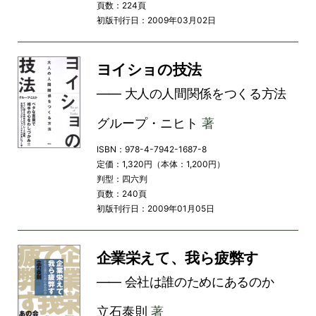
頁数：224頁
初版刊行日：2009年03月02日
ヨイショの技法
―― 大人の人間関係をつくる方法
グループ・ニヒト
著
ISBN：978-4-7942-1687-8
定価：1,320円（本体：1,200円）
判型：四六判
頁数：240頁
初版刊行日：2009年01月05日
企業栄えて、我ら疲弊す
―― 会社は誰のためにあるのか
立石泰則
著