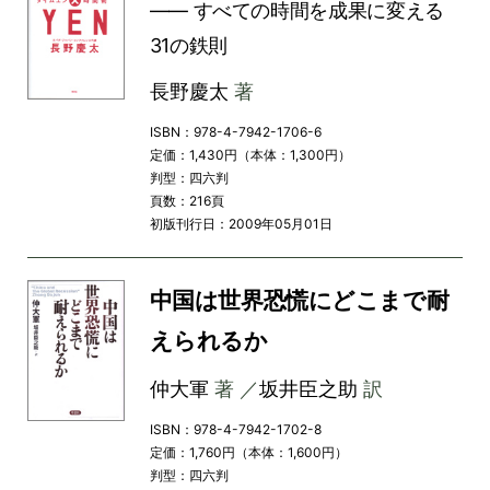
―― すべての時間を成果に変える
31の鉄則
長野慶太
著
ISBN：978-4-7942-1706-6
定価：1,430円（本体：1,300円）
判型：四六判
頁数：216頁
初版刊行日：2009年05月01日
中国は世界恐慌にどこまで耐
えられるか
仲大軍
著 ／
坂井臣之助
訳
ISBN：978-4-7942-1702-8
定価：1,760円（本体：1,600円）
判型：四六判