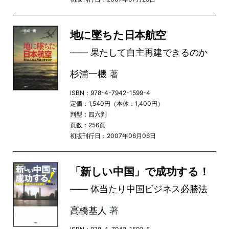
地に墜ちた日本航空
―― 果たして自主再建できるのか
杉浦一機
著
ISBN：978-4-7942-1599-4
定価：1,540円（本体：1,400円）
判型：四六判
頁数：256頁
初版刊行日：2007年06月06日
「新しい中国」で成功する！
―― 体当たり中国ビジネス必勝法
高橋基人
著