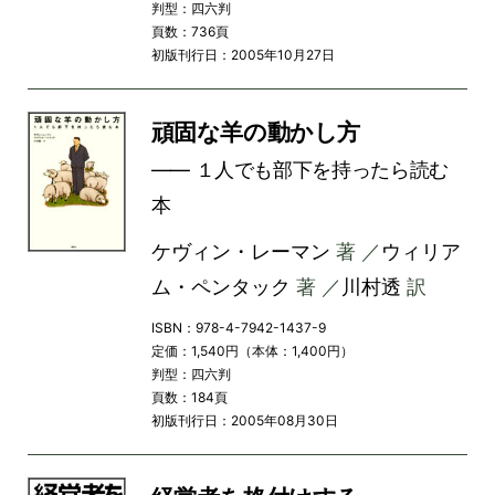
判型：四六判
頁数：736頁
初版刊行日：2005年10月27日
頑固な羊の動かし方
―― １人でも部下を持ったら読む
本
ケヴィン・レーマン
著 ／
ウィリア
ム・ペンタック
著 ／
川村透
訳
ISBN：978-4-7942-1437-9
定価：1,540円（本体：1,400円）
判型：四六判
頁数：184頁
初版刊行日：2005年08月30日