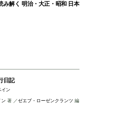
み解く 明治・大正・昭和 日本
行日記
ペイン
イン
著 ／
ゼエブ・ローゼンクランツ
編