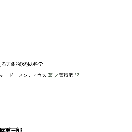
える実践的瞑想の科学
ャード・メンディウス
著 ／
菅靖彦
訳
蔦屋重三郎