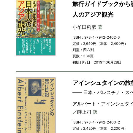
旅行ガイドブックから読
人のアジア観光
小牟田哲彦
著
ISBN：978-4-7942-2402-6
定価：2,640円（本体：2,400円）
判型：四六判
頁数：336頁
初版刊行日：2019年06月28日
アインシュタインの旅
―― 日本・パレスチナ・ス
アルバート・アインシュタ
／
畔上司
訳
ISBN：978-4-7942-2400-2
定価：2,420円（本体：2,200円）