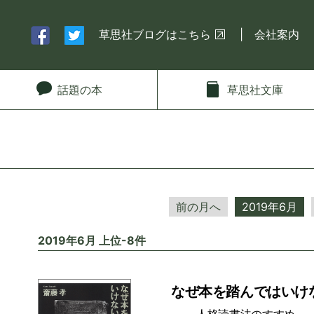
草思社ブログはこちら
会社案内
話題
の本
草思社
文庫
前の月へ
2019年6月
2019年6月 上位-8件
なぜ本を踏んではいけ