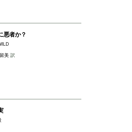
に悪者か？
ILD
留美
訳
実
殺