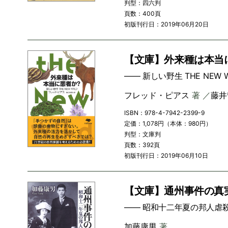
判型：四六判
頁数：400頁
初版刊行日：2019年06月20日
【文庫】外来種は本当
―― 新しい野生 THE NEW W
フレッド・ピアス
著 ／
藤井
ISBN：978-4-7942-2399-9
定価：1,078円（本体：980円）
判型：文庫判
頁数：392頁
初版刊行日：2019年06月10日
【文庫】通州事件の真
―― 昭和十二年夏の邦人虐
加藤康男
著