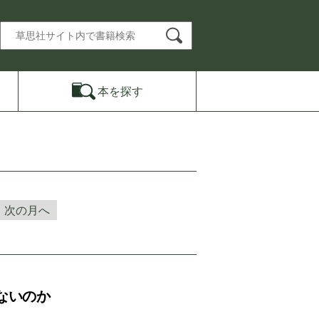
本を
探す
次の月へ
ないのか