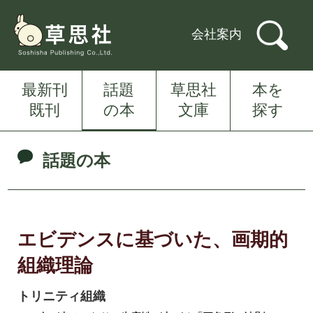
会社案内
最新刊
話題
草思社
本を
既刊
の本
文庫
探す
話題の本
エビデンスに基づいた、画期的
組織理論
トリニティ組織