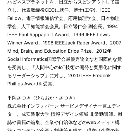
ハピネスプラネットを、日立からスピンアウトして設
立し、代表取締役CEOに就任。博士(工学)。IEEE
Fellow。電子情報通信学会、応用物理学会、日本物理
学会、人工知能学会会員。日立返仁会 副会長。1994
IEEE Paul Rappaport Award、1996 IEEE Lewis
Winner Award、1998 IEEEJack Raper Award、2007
Mind, Brain, and Education Erice Prize、2012年
Social Informatics国際学会最優秀論文など国際的な賞
を受賞し、「人間中心のIoT技術の開発と実用化に関す
るリーダーシップ」に対し、2020 IEEE Frederik
Phillips Awardを受賞。
平岡さつき（ひらおか・さつき）
株式会社インフォバーン サービスデザイナー兼エディ
ター。成安造形大学 情報デザイン領域 非常勤講師。雑
誌や書籍の編集、企業や自治体などのwebメディア構
築・コンテンツ企画・制作等を経て、現在は企業の新