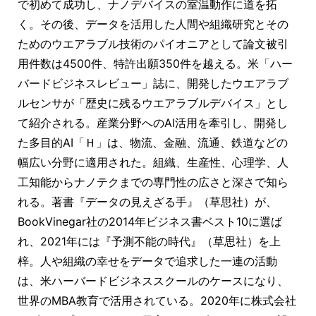
で初めて成功し、ナノデバイスの室温動作に道を拓
く。その後、データを活用した人間や組織研究とその
ためのウエアラブル技術のパイオニアとして論文被引
用件数は4500件、特許出願350件を越える。米「ハー
バードビジネスレビュー」誌に、開発したウエアラブ
ルセンサが「歴史に残るウエアラブルデバイス」とし
て紹介される。産業分野へのAI活用を牽引し、開発し
た多目的AI「Ｈ」は、物流、金融、流通、鉄道などの
幅広い分野に適用された。組織、生産性、心理学、人
工知能からナノテクまでの専門性の広さと深さで知ら
れる。著書『データの見えざる手』（草思社）が、
BookVinegar社の2014年ビジネス書ベスト10に選ば
れ、2021年には『予測不能の時代』（草思社）を上
梓。人や組織の幸せをデータで追求した一連の活動
は、米ハーバードビジネススクールのケースになり、
世界のMBA教育で活用されている。2020年に株式会社